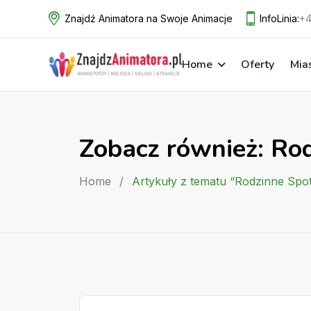
Skip
Znajdź Animatora na Swoje Animacje
InfoLinia:
+4
to
content
Home
Oferty
Mia
Zobacz również: Ro
Home
/
Artykuły z tematu “Rodzinne Spo