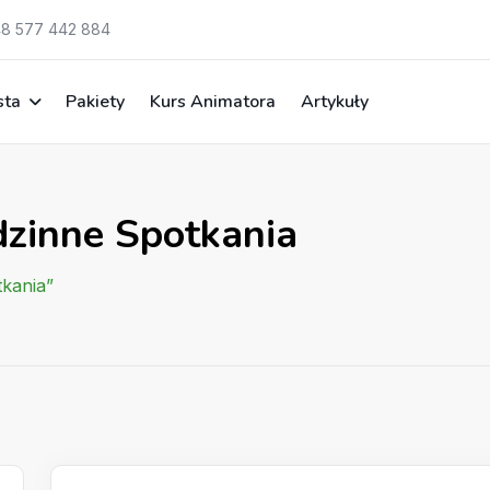
8 577 442 884
sta
Pakiety
Kurs Animatora
Artykuły
dzinne Spotkania
tkania”