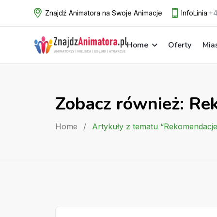
Skip
Znajdź Animatora na Swoje Animacje
InfoLinia:
+4
to
content
Home
Oferty
Mia
Zobacz również: R
Home
/
Artykuły z tematu “Rekomendacj