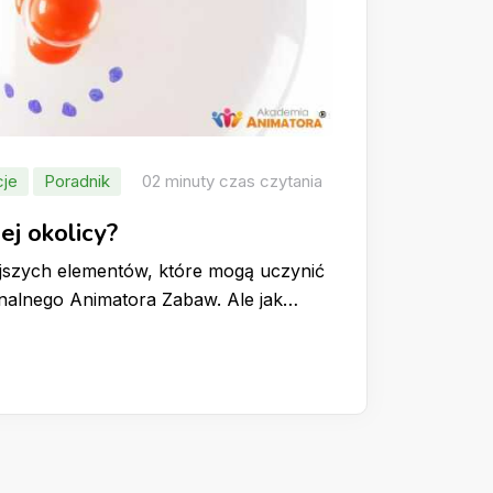
cje
Poradnik
02 minuty czas czytania
ej okolicy?
iejszych elementów, które mogą uczynić
onalnego Animatora Zabaw. Ale jak…