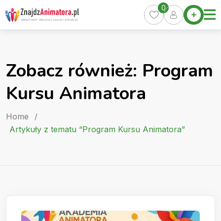
Skip
0
Home
to
Oferty
content
Miasta
0
Zobacz również: Program
Pakiety
Kursu Animatora
Kurs
Animatora
Home
/
Artykuły
Artykuły z tematu “Program Kursu Animatora”