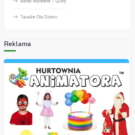
Bańki Mydlane – QJoy
Tauaże Dla Dzieci
Reklama