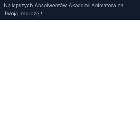
Najlepszych Absolwentów Akademii Animatora na
Twoją Imprezę !
Znajdź Animatora
O Nas
Pakiety
Faq
Reklama
Kontakt