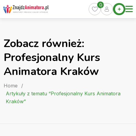
Skip
0
Home
to
Oferty
content
Miasta
0
Zobacz również:
Pakiety
Profesjonalny Kurs
Kurs
Animatora
Animatora Kraków
Artykuły
Home
/
Artykuły z tematu “Profesjonalny Kurs Animatora
Kraków”