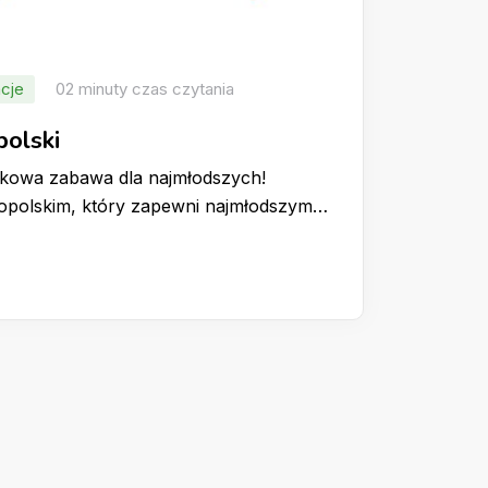
cje
02 minuty czas czytania
polski
ątkowa zabawa dla najmłodszych!
kopolskim, który zapewni najmłodszym…