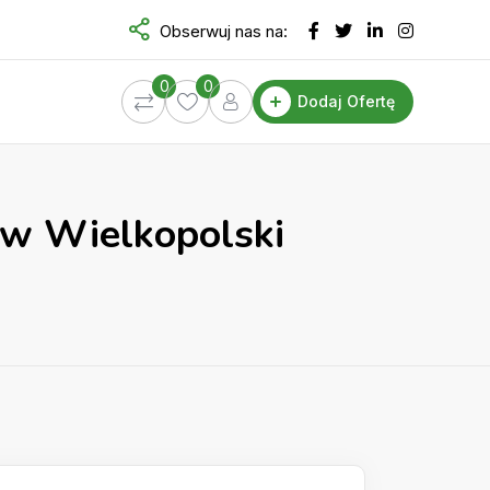
Obserwuj nas na:
0
0
Dodaj Ofertę
ów Wielkopolski