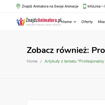
Skip
Znajdź Animatora na Swoje Animacje
InfoLinia:
+4
to
content
Home
Oferty
Mia
Zobacz również: Pr
Home
/
Artykuły z tematu “Profesjonaln