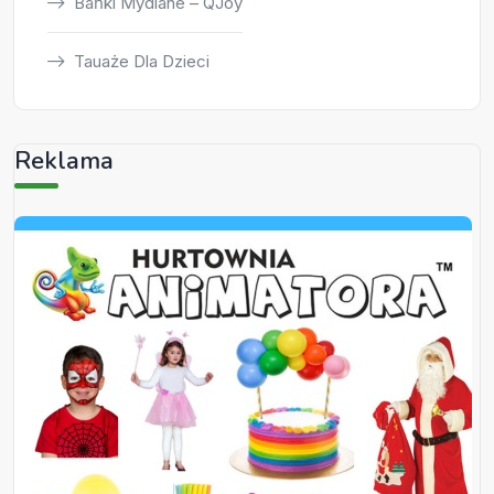
Bańki Mydlane – QJoy
Tauaże Dla Dzieci
Reklama