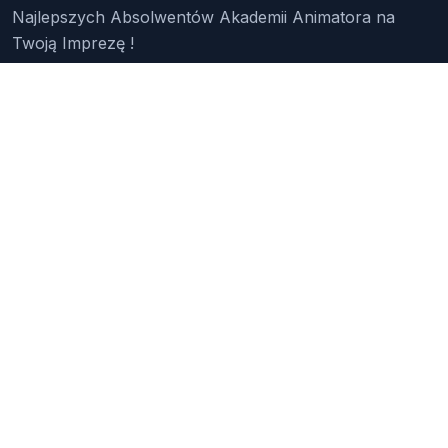
Najlepszych Absolwentów Akademii Animatora na
Twoją Imprezę !
Znajdź Animatora
O Nas
Pakiety
Faq
Reklama
Kontakt