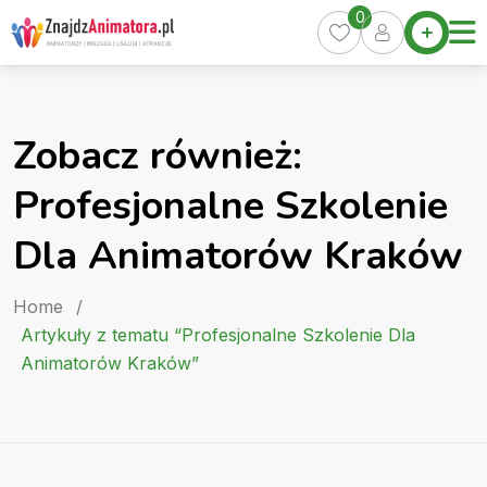
Skip
0
Home
to
Oferty
content
Miasta
0
Zobacz również:
Pakiety
Profesjonalne Szkolenie
Kurs
Animatora
Dla Animatorów Kraków
Artykuły
Home
/
Artykuły z tematu “Profesjonalne Szkolenie Dla
Animatorów Kraków”