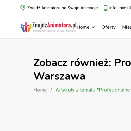
Skip
Znajdź Animatora na Swoje Animacje
InfoLinia:
+4
to
content
Home
Oferty
Mia
Zobacz również: Pro
Warszawa
Home
/
Artykuły z tematu “Profesjonaln