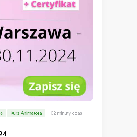
je
Kurs Animatora
02 minuty czas
24