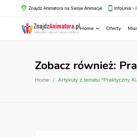
Skip
Znajdź Animatora na Swoje Animacje
InfoLinia:
+4
to
content
Home
Oferty
Mia
Zobacz również: Pr
Home
/
Artykuły z tematu “Praktyczny 