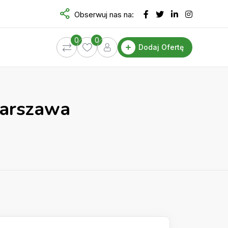
Obserwuj nas na:
0
0
Dodaj Ofertę
Warszawa