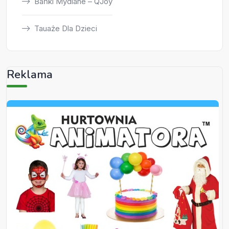
Bańki Mydlane – QJoy
Tauaże Dla Dzieci
Reklama