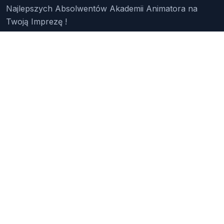
Najlepszych Absolwentów Akademii Animatora na
Twoją Imprezę !
Znajdź Animatora
O Nas
Pakiety
Faq
Reklama
Kontakt