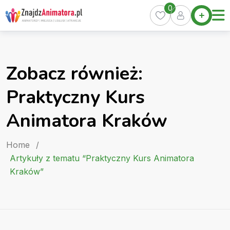
Skip
0
Home
to
Oferty
content
Miasta
0
Zobacz również:
Pakiety
Praktyczny Kurs
Kurs
Animatora
Animatora Kraków
Artykuły
Home
/
Artykuły z tematu “Praktyczny Kurs Animatora
Kraków”