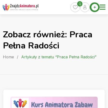
Skip
0
Home
to
Oferty
content
Miasta
0
Zobacz również: Praca
Pakiety
Pełna Radości
Kurs
Animatora
Home
/
Artykuły z tematu “Praca Pełna Radości”
Artykuły