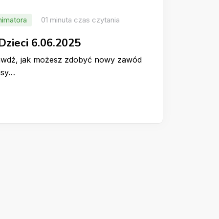
nimatora
01 minuta czas czytania
Dzieci 6.06.2025
rawdź, jak możesz zdobyć nowy zawód
isy…