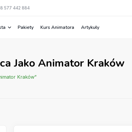
8 577 442 884
sta
Pakiety
Kurs Animatora
Artykuły
aca Jako Animator Kraków
nimator Kraków”