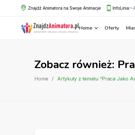
Skip
Znajdź Animatora na Swoje Animacje
InfoLinia:
+4
to
content
Home
Oferty
Mia
Zobacz również: Pr
Home
/
Artykuły z tematu “Praca Jako A