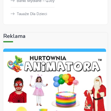
Bańki Mydlane – QJoy
Tauaże Dla Dzieci
Reklama