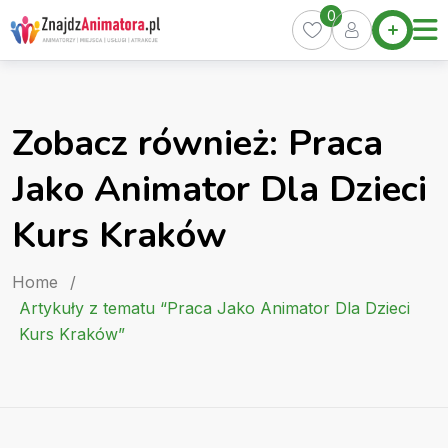
Skip
0
Home
to
Oferty
content
Miasta
0
Zobacz również: Praca
Pakiety
Jako Animator Dla Dzieci
Kurs
Animatora
Kurs Kraków
Artykuły
Home
/
Artykuły z tematu “Praca Jako Animator Dla Dzieci
Kurs Kraków”