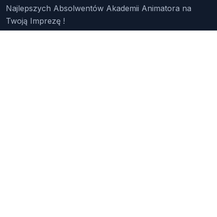
Najlepszych Absolwentów Akademii Animatora na
Twoją Imprezę !
Znajdź Animatora
O Nas
Pakiety
Faq
Reklama
Kontakt