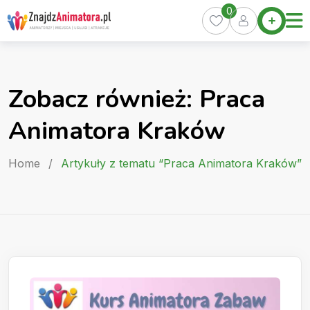
Skip
0
Home
to
Oferty
content
Miasta
0
Zobacz również: Praca
Pakiety
Animatora Kraków
Kurs
Animatora
Home
/
Artykuły z tematu “Praca Animatora Kraków”
Artykuły