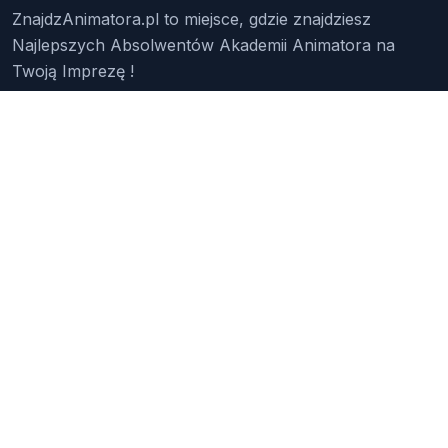
ZnajdzAnimatora.pl to miejsce, gdzie znajdziesz
Najlepszych Absolwentów Akademii Animatora na
Twoją Imprezę !
Znajdź Animatora
O Nas
Pakiety
Faq
Reklama
Kontakt