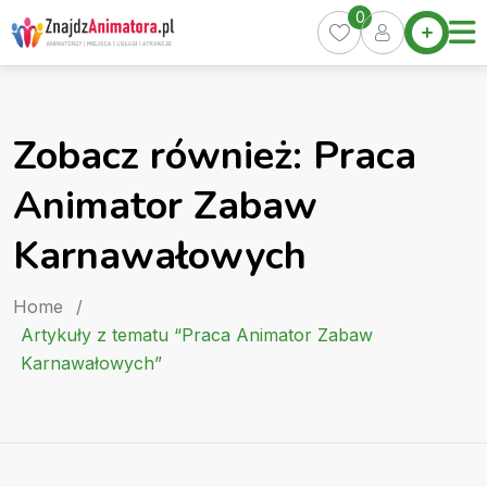
Skip
0
Home
to
Oferty
content
Miasta
0
Zobacz również: Praca
Pakiety
Animator Zabaw
Kurs
Animatora
Karnawałowych
Artykuły
Home
/
Artykuły z tematu “Praca Animator Zabaw
Karnawałowych”