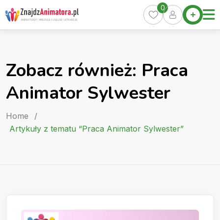
Skip
0
Home
to
Oferty
content
Miasta
0
Zobacz również: Praca
Pakiety
Animator Sylwester
Kurs
Animatora
Home
/
Artykuły
Artykuły z tematu “Praca Animator Sylwester”