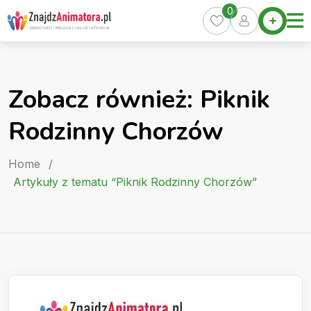
Skip
0
Home
to
Oferty
content
Miasta
0
Zobacz również: Piknik
Pakiety
Rodzinny Chorzów
Kurs
Animatora
Home
/
Artykuły
Artykuły z tematu “Piknik Rodzinny Chorzów”