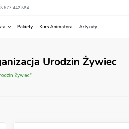
8 577 442 884
sta
Pakiety
Kurs Animatora
Artykuły
ganizacja Urodzin Żywiec
rodzin Żywiec”