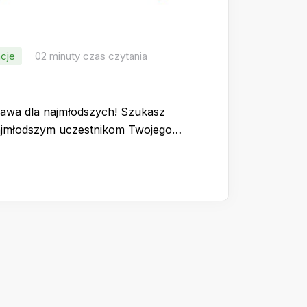
cje
02 minuty czas czytania
bawa dla najmłodszych! Szukasz
najmłodszym uczestnikom Twojego…