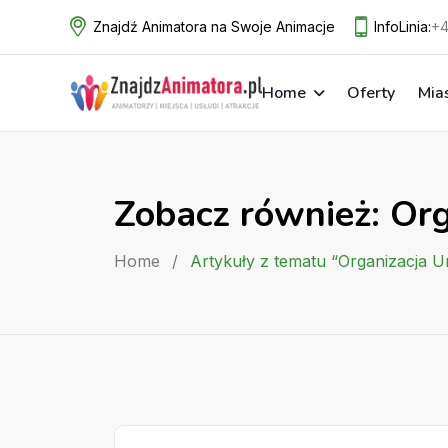
Skip
Znajdź Animatora na Swoje Animacje
InfoLinia:
+4
to
content
Home
Oferty
Mia
Zobacz również: Or
Home
/
Artykuły z tematu “Organizacja U