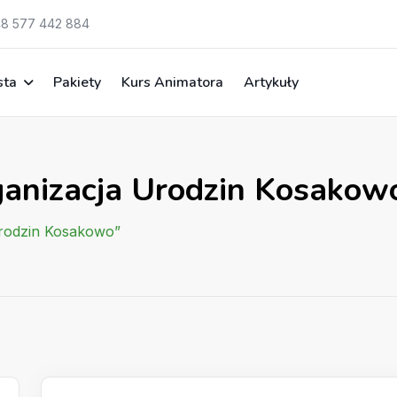
8 577 442 884
sta
Pakiety
Kurs Animatora
Artykuły
ganizacja Urodzin Kosakow
Urodzin Kosakowo”