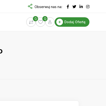
Obserwuj nas na:
0
0
Dodaj Ofertę
o