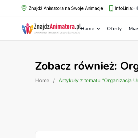
Skip
Znajdź Animatora na Swoje Animacje
InfoLinia:
+4
to
content
Home
Oferty
Mia
Zobacz również: Or
Home
/
Artykuły z tematu “Organizacja 