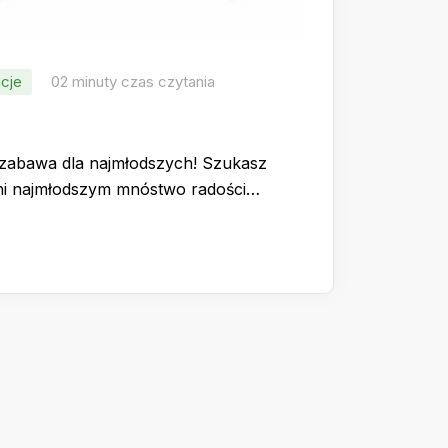
cje
02 minuty czas czytania
 zabawa dla najmłodszych! Szukasz
wni najmłodszym mnóstwo radości…