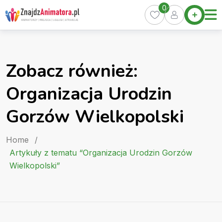
Skip
0
Home
to
Oferty
content
Miasta
0
Zobacz również:
Pakiety
Organizacja Urodzin
Kurs
Animatora
Gorzów Wielkopolski
Artykuły
Home
/
Artykuły z tematu “Organizacja Urodzin Gorzów
Wielkopolski”