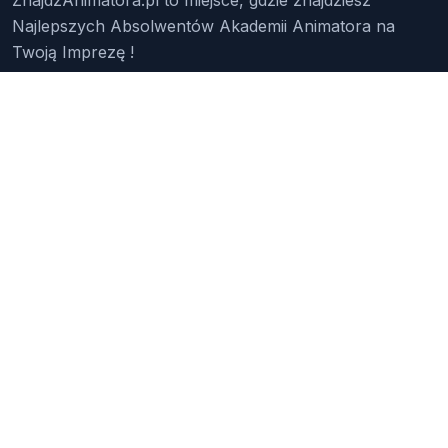
Najlepszych Absolwentów Akademii Animatora na
Twoją Imprezę !
Znajdź Animatora
O Nas
Pakiety
Faq
Reklama
Kontakt