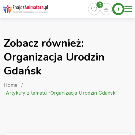
Skip
0
Home
to
Oferty
content
Miasta
0
Zobacz również:
Pakiety
Organizacja Urodzin
Kurs
Animatora
Gdańsk
Artykuły
Home
/
Artykuły z tematu “Organizacja Urodzin Gdańsk”