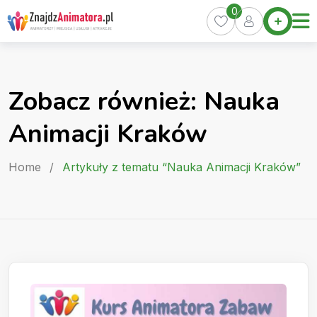
Skip
0
Home
to
Oferty
content
Miasta
0
Zobacz również: Nauka
Pakiety
Animacji Kraków
Kurs
Animatora
Home
/
Artykuły z tematu “Nauka Animacji Kraków”
Artykuły