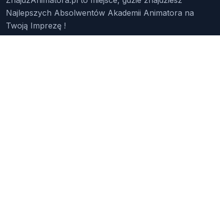
Najlepszych Absolwentów Akademii Animatora na
Twoją Imprezę !
Znajdź Animatora
O Nas
Pakiety
Faq
Reklama
Kontakt