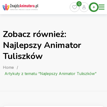
Skip
0
Home
to
Oferty
content
Miasta
0
Zobacz również:
Pakiety
Najlepszy Animator
Kurs
Animatora
Tuliszków
Artykuły
Home
/
Artykuły z tematu “Najlepszy Animator Tuliszków”