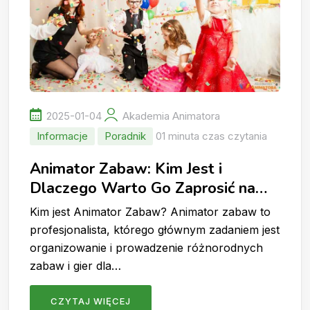
2025-01-04
Akademia Animatora
Informacje
Poradnik
01 minuta czas czytania
Animator Zabaw: Kim Jest i
Dlaczego Warto Go Zaprosić na
Swoją Imprezę?
Kim jest Animator Zabaw? Animator zabaw to
profesjonalista, którego głównym zadaniem jest
organizowanie i prowadzenie różnorodnych
zabaw i gier dla…
CZYTAJ WIĘCEJ