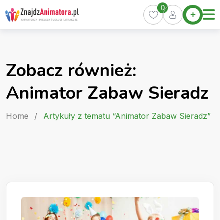
Skip
0
Home
to
Oferty
content
Miasta
0
Zobacz również:
Pakiety
Animator Zabaw Sieradz
Kurs
Animatora
Home
/
Artykuły z tematu “Animator Zabaw Sieradz”
Artykuły