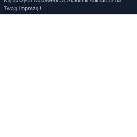
Najlepszych Absolwentów Akademii Animatora na
Twoją Imprezę !
Znajdź Animatora
O Nas
Pakiety
Faq
Reklama
Kontakt