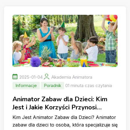
2025-01-04
Akademia Animatora
Informacje
Poradnik
01 minuta czas czytania
Animator Zabaw dla Dzieci: Kim
Jest i Jakie Korzyści Przynosi
zaproszenie Animatora dla Dzieci
Kim Jest Animator Zabaw dla Dzieci? Animator
na Imprezę?
zabaw dla dzieci to osoba, która specjalizuje się