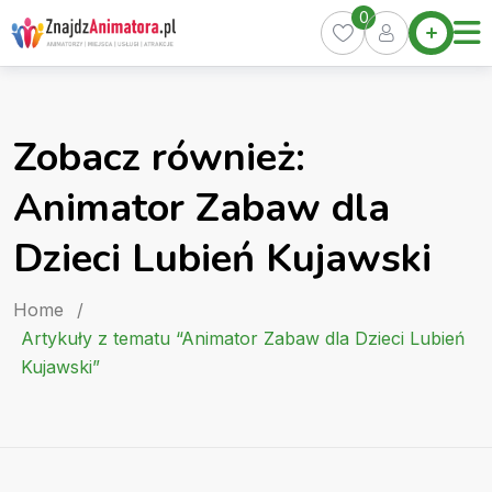
Skip
0
Home
to
Oferty
content
Miasta
0
Zobacz również:
Pakiety
Animator Zabaw dla
Kurs
Animatora
Dzieci Lubień Kujawski
Artykuły
Home
/
Artykuły z tematu “Animator Zabaw dla Dzieci Lubień
Kujawski”