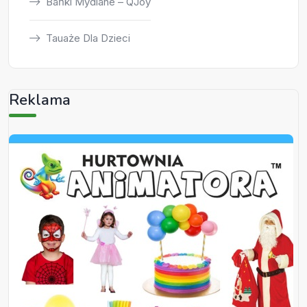
Bańki Mydlane – QJoy
Tauaże Dla Dzieci
Reklama