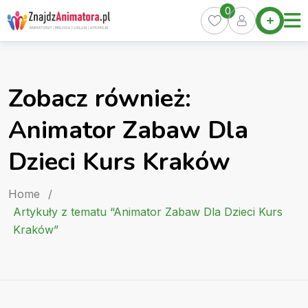
Skip
0
Home
to
Oferty
content
Miasta
0
Zobacz również:
Pakiety
Animator Zabaw Dla
Kurs
Animatora
Dzieci Kurs Kraków
Artykuły
Home
/
Artykuły z tematu “Animator Zabaw Dla Dzieci Kurs
Kraków”