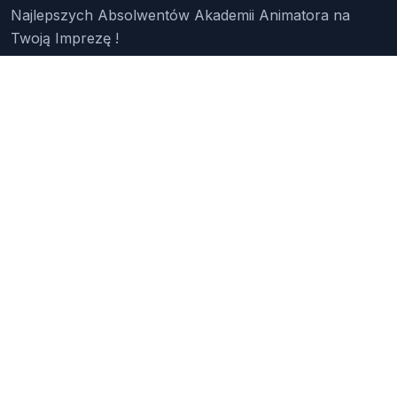
Najlepszych Absolwentów Akademii Animatora na
Twoją Imprezę !
Znajdź Animatora
O Nas
Pakiety
Faq
Reklama
Kontakt