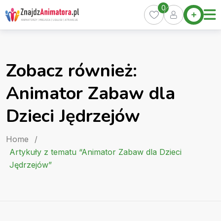
Skip
0
Home
to
Oferty
content
Miasta
0
Zobacz również:
Pakiety
Animator Zabaw dla
Kurs
Animatora
Dzieci Jędrzejów
Artykuły
Home
/
Artykuły z tematu “Animator Zabaw dla Dzieci
Jędrzejów”