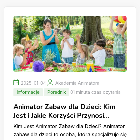
2025-01-04
Akademia Animatora
Informacje
Poradnik
01 minuta czas czytania
Animator Zabaw dla Dzieci: Kim
Jest i Jakie Korzyści Przynosi
zaproszenie Animatora dla Dzieci
Kim Jest Animator Zabaw dla Dzieci? Animator
na Imprezę?
zabaw dla dzieci to osoba, która specjalizuje się