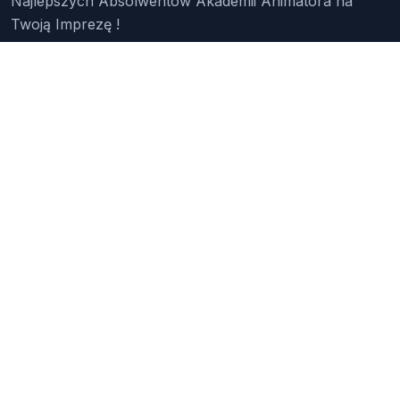
Najlepszych Absolwentów Akademii Animatora na
Twoją Imprezę !
Znajdź Animatora
O Nas
Pakiety
Faq
Reklama
Kontakt