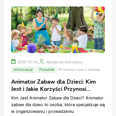
2025-01-04
Akademia Animatora
Informacje
Poradnik
01 minuta czas czytania
Animator Zabaw dla Dzieci: Kim
Jest i Jakie Korzyści Przynosi
zaproszenie Animatora dla Dzieci
Kim Jest Animator Zabaw dla Dzieci? Animator
na Imprezę?
zabaw dla dzieci to osoba, która specjalizuje się
w organizowaniu i prowadzeniu