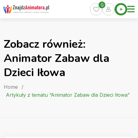
Skip
0
Home
to
Oferty
content
Miasta
0
Zobacz również:
Pakiety
Animator Zabaw dla
Kurs
Animatora
Dzieci Iłowa
Artykuły
Home
/
Artykuły z tematu “Animator Zabaw dla Dzieci Iłowa”