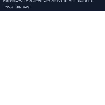
Najlepszych Absolwentów Akademii Animatora na
Twoją Imprezę !
Znajdź Animatora
O Nas
Pakiety
Faq
Reklama
Kontakt