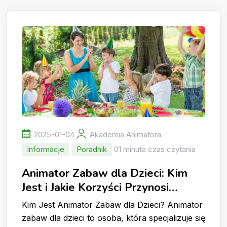
2025-01-04
Akademia Animatora
Informacje
Poradnik
01 minuta czas czytania
Animator Zabaw dla Dzieci: Kim
Jest i Jakie Korzyści Przynosi
zaproszenie Animatora dla Dzieci
Kim Jest Animator Zabaw dla Dzieci? Animator
na Imprezę?
zabaw dla dzieci to osoba, która specjalizuje się