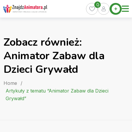
Skip
0
Home
to
Oferty
content
Miasta
0
Zobacz również:
Pakiety
Animator Zabaw dla
Kurs
Animatora
Dzieci Grywałd
Artykuły
Home
/
Artykuły z tematu “Animator Zabaw dla Dzieci
Grywałd”