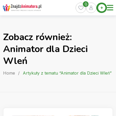
Skip
0
Home
to
Oferty
content
Miasta
0
Zobacz również:
Pakiety
Animator dla Dzieci
Kurs
Animatora
Wleń
Artykuły
Home
/
Artykuły z tematu “Animator dla Dzieci Wleń”