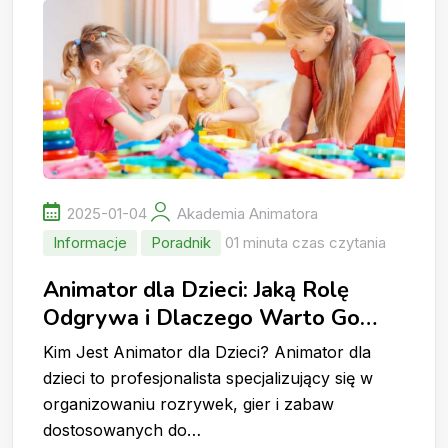
2025-01-04
Akademia Animatora
Informacje
Poradnik
01 minuta czas czytania
Animator dla Dzieci: Jaką Rolę
Odgrywa i Dlaczego Warto Go
Wynająć?
Kim Jest Animator dla Dzieci? Animator dla
dzieci to profesjonalista specjalizujący się w
organizowaniu rozrywek, gier i zabaw
dostosowanych do…