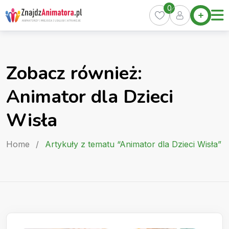
Skip
0
Home
to
Oferty
content
Miasta
0
Zobacz również:
Pakiety
Animator dla Dzieci
Kurs
Animatora
Wisła
Artykuły
Home
/
Artykuły z tematu “Animator dla Dzieci Wisła”