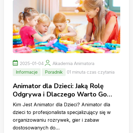
2025-01-04
Akademia Animatora
Informacje
Poradnik
01 minuta czas czytania
Animator dla Dzieci: Jaką Rolę
Odgrywa i Dlaczego Warto Go
Wynająć?
Kim Jest Animator dla Dzieci? Animator dla
dzieci to profesjonalista specjalizujący się w
organizowaniu rozrywek, gier i zabaw
dostosowanych do…