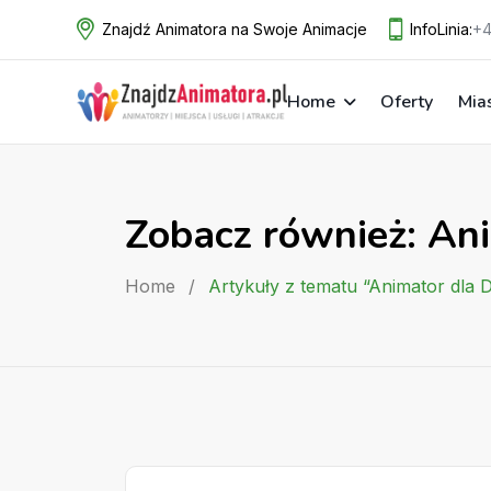
Skip
Znajdź Animatora na Swoje Animacje
InfoLinia:
+4
to
content
Home
Oferty
Mia
Zobacz również: Ani
Home
/
Artykuły z tematu “Animator dla 