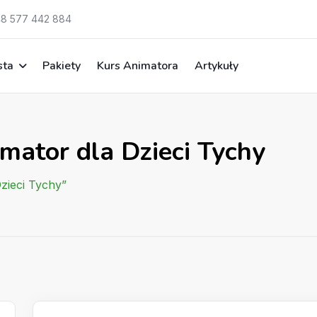
8 577 442 884
sta
Pakiety
Kurs Animatora
Artykuły
mator dla Dzieci Tychy
Dzieci Tychy”