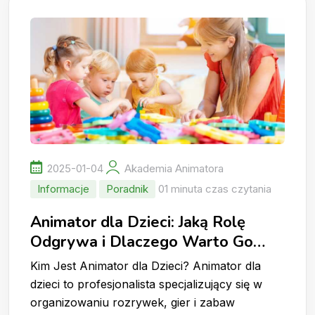
2025-01-04
Akademia Animatora
Informacje
Poradnik
01 minuta czas czytania
Animator dla Dzieci: Jaką Rolę
Odgrywa i Dlaczego Warto Go
Wynająć?
Kim Jest Animator dla Dzieci? Animator dla
dzieci to profesjonalista specjalizujący się w
organizowaniu rozrywek, gier i zabaw