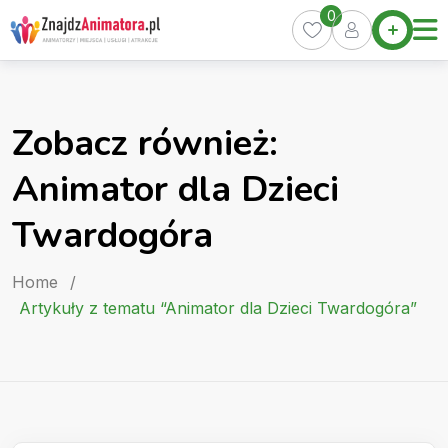
Skip
0
Home
to
Oferty
content
Miasta
0
Zobacz również:
Pakiety
Animator dla Dzieci
Kurs
Animatora
Twardogóra
Artykuły
Home
/
Artykuły z tematu “Animator dla Dzieci Twardogóra”