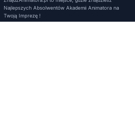
Najlepszych Absolwentów Akademii Animatora na
Twoją Imprezę !
Znajdź Animatora
O Nas
Pakiety
Faq
Reklama
Kontakt