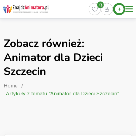
Skip
0
Home
to
Oferty
content
Miasta
0
Zobacz również:
Pakiety
Animator dla Dzieci
Kurs
Animatora
Szczecin
Artykuły
Home
/
Artykuły z tematu “Animator dla Dzieci Szczecin”