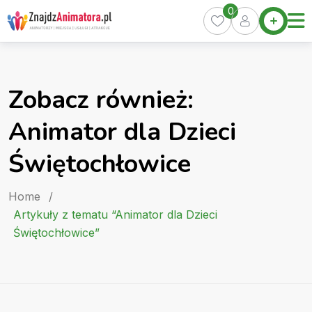
Skip
0
Home
to
Oferty
content
Miasta
0
Zobacz również:
Pakiety
Animator dla Dzieci
Kurs
Animatora
Świętochłowice
Artykuły
Home
/
Artykuły z tematu “Animator dla Dzieci
Świętochłowice”