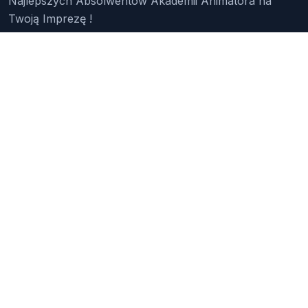
Najlepszych Absolwentów Akademii Animatora na
Twoją Imprezę !
Znajdź Animatora
O Nas
Pakiety
Faq
Reklama
Kontakt