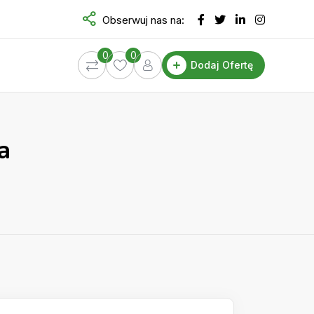
Obserwuj nas na:
0
0
Dodaj Ofertę
a