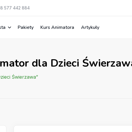
8 577 442 884
sta
Pakiety
Kurs Animatora
Artykuły
imator dla Dzieci Świerzaw
Dzieci Świerzawa”