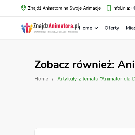
Skip
Znajdź Animatora na Swoje Animacje
InfoLinia:
+4
to
content
Home
Oferty
Mia
Zobacz również: An
Home
/
Artykuły z tematu “Animator dla 