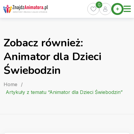
Skip
0
Home
to
Oferty
content
Miasta
0
Zobacz również:
Pakiety
Animator dla Dzieci
Kurs
Animatora
Świebodzin
Artykuły
Home
/
Artykuły z tematu “Animator dla Dzieci Świebodzin”