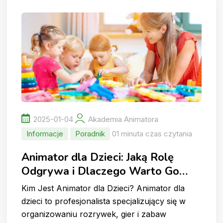
2025-01-04
Akademia Animatora
Informacje
Poradnik
01 minuta czas czytania
Animator dla Dzieci: Jaką Rolę
Odgrywa i Dlaczego Warto Go
Wynająć?
Kim Jest Animator dla Dzieci? Animator dla
dzieci to profesjonalista specjalizujący się w
organizowaniu rozrywek, gier i zabaw