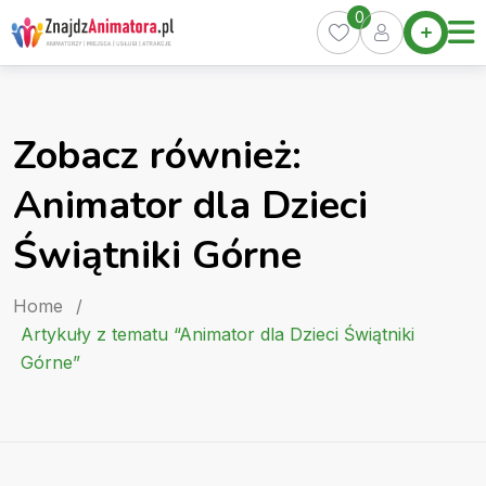
Skip
0
Home
to
Oferty
content
Miasta
0
Zobacz również:
Pakiety
Animator dla Dzieci
Kurs
Animatora
Świątniki Górne
Artykuły
Home
/
Artykuły z tematu “Animator dla Dzieci Świątniki
Górne”