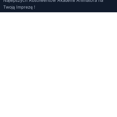
Najlepszych Absolwentów Akademii Animatora na
Twoją Imprezę !
Znajdź Animatora
O Nas
Pakiety
Faq
Reklama
Kontakt