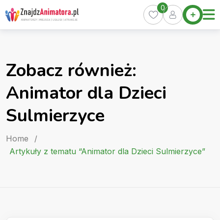
Skip
0
Home
to
Oferty
content
Miasta
0
Zobacz również:
Pakiety
Animator dla Dzieci
Kurs
Animatora
Sulmierzyce
Artykuły
Home
/
Artykuły z tematu “Animator dla Dzieci Sulmierzyce”