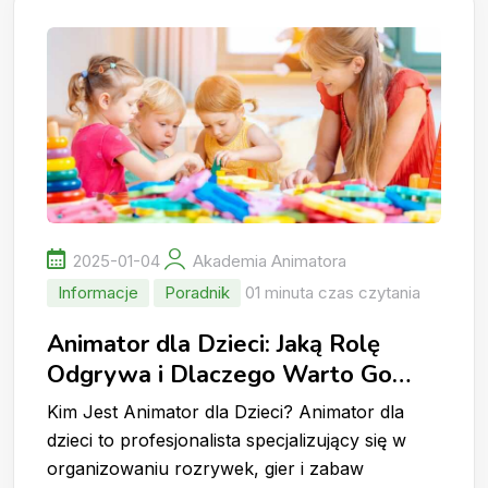
2025-01-04
Akademia Animatora
Informacje
Poradnik
01 minuta czas czytania
Animator dla Dzieci: Jaką Rolę
Odgrywa i Dlaczego Warto Go
Wynająć?
Kim Jest Animator dla Dzieci? Animator dla
dzieci to profesjonalista specjalizujący się w
organizowaniu rozrywek, gier i zabaw