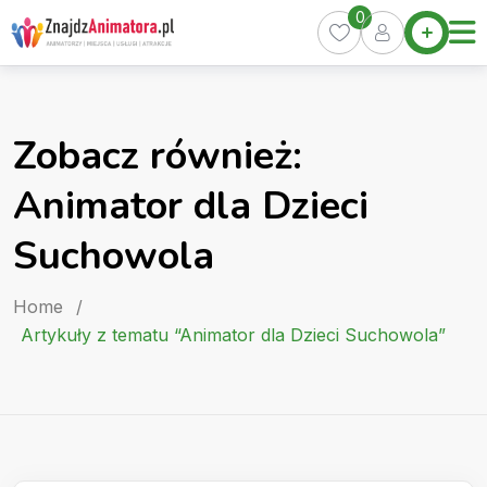
Skip
0
Home
to
Oferty
content
Miasta
0
Zobacz również:
Pakiety
Animator dla Dzieci
Kurs
Animatora
Suchowola
Artykuły
Home
/
Artykuły z tematu “Animator dla Dzieci Suchowola”