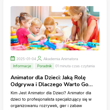
2025-01-04
Akademia Animatora
Informacje
Poradnik
01 minuta czas czytania
Animator dla Dzieci: Jaką Rolę
Odgrywa i Dlaczego Warto Go
Wynająć?
Kim Jest Animator dla Dzieci? Animator dla
dzieci to profesjonalista specjalizujący się w
organizowaniu rozrywek, gier i zabaw