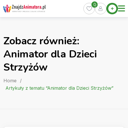
Skip
0
Home
to
Oferty
content
Miasta
0
Zobacz również:
Pakiety
Animator dla Dzieci
Kurs
Animatora
Strzyżów
Artykuły
Home
/
Artykuły z tematu “Animator dla Dzieci Strzyżów”