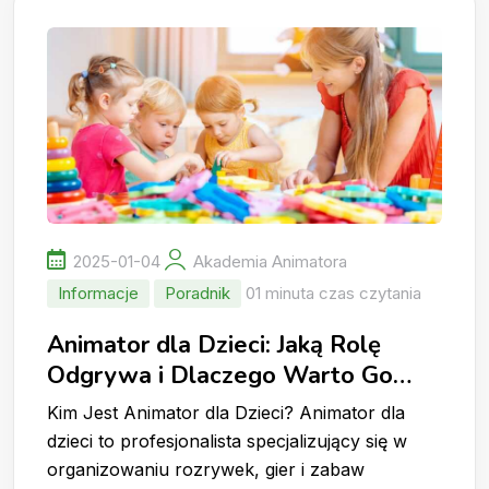
2025-01-04
Akademia Animatora
Informacje
Poradnik
01 minuta czas czytania
Animator dla Dzieci: Jaką Rolę
Odgrywa i Dlaczego Warto Go
Wynająć?
Kim Jest Animator dla Dzieci? Animator dla
dzieci to profesjonalista specjalizujący się w
organizowaniu rozrywek, gier i zabaw