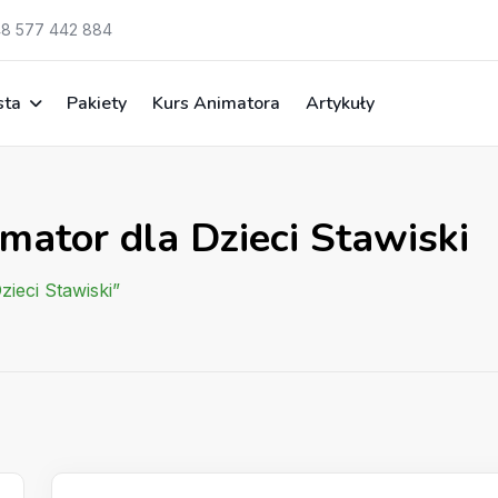
8 577 442 884
sta
Pakiety
Kurs Animatora
Artykuły
mator dla Dzieci Stawiski
zieci Stawiski”