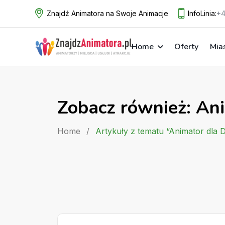
Skip
Znajdź Animatora na Swoje Animacje
InfoLinia:
+4
to
content
Home
Oferty
Mia
Zobacz również: Ani
Home
/
Artykuły z tematu “Animator dla D