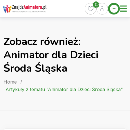
Skip
0
Home
to
Oferty
content
Miasta
0
Zobacz również:
Pakiety
Animator dla Dzieci
Kurs
Animatora
Środa Śląska
Artykuły
Home
/
Artykuły z tematu “Animator dla Dzieci Środa Śląska”