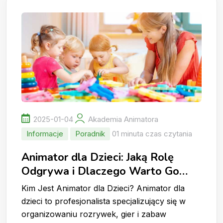
2025-01-04
Akademia Animatora
Informacje
Poradnik
01 minuta czas czytania
Animator dla Dzieci: Jaką Rolę
Odgrywa i Dlaczego Warto Go
Wynająć?
Kim Jest Animator dla Dzieci? Animator dla
dzieci to profesjonalista specjalizujący się w
organizowaniu rozrywek, gier i zabaw