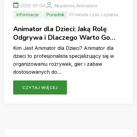
2025-01-04
Akademia Animatora
Informacje
Poradnik
01 minuta czas czytania
Animator dla Dzieci: Jaką Rolę
Odgrywa i Dlaczego Warto Go
Wynająć?
Kim Jest Animator dla Dzieci? Animator dla
dzieci to profesjonalista specjalizujący się w
organizowaniu rozrywek, gier i zabaw
dostosowanych do…
CZYTAJ WIĘCEJ