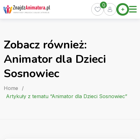
Skip
0
Home
to
Oferty
content
Miasta
0
Zobacz również:
Pakiety
Animator dla Dzieci
Kurs
Animatora
Sosnowiec
Artykuły
Home
/
Artykuły z tematu “Animator dla Dzieci Sosnowiec”