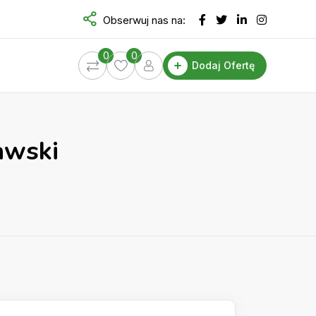
Obserwuj nas na:
0
0
Dodaj Ofertę
awski