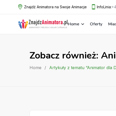
Skip
Znajdź Animatora na Swoje Animacje
InfoLinia:
+4
to
content
Home
Oferty
Mia
Zobacz również: Ani
Home
/
Artykuły z tematu “Animator dla D