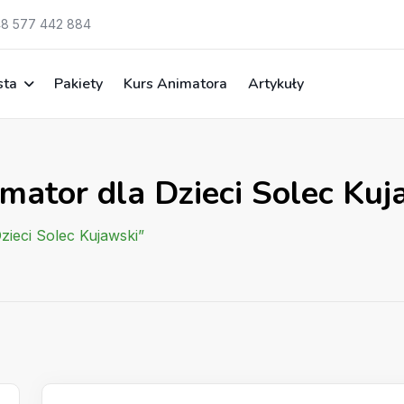
8 577 442 884
sta
Pakiety
Kurs Animatora
Artykuły
mator dla Dzieci Solec Kuj
zieci Solec Kujawski”