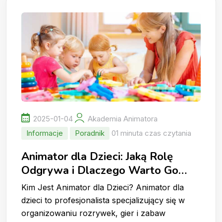
2025-01-04
Akademia Animatora
Informacje
Poradnik
01 minuta czas czytania
Animator dla Dzieci: Jaką Rolę
Odgrywa i Dlaczego Warto Go
Wynająć?
Kim Jest Animator dla Dzieci? Animator dla
dzieci to profesjonalista specjalizujący się w
organizowaniu rozrywek, gier i zabaw