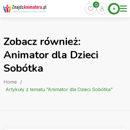
Skip
0
Home
to
Oferty
content
Miasta
0
Zobacz również:
Pakiety
Animator dla Dzieci
Kurs
Animatora
Sobótka
Artykuły
Home
/
Artykuły z tematu “Animator dla Dzieci Sobótka”