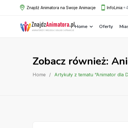
Skip
Znajdź Animatora na Swoje Animacje
InfoLinia:
+4
to
content
Home
Oferty
Mia
Zobacz również: Ani
Home
/
Artykuły z tematu “Animator dla D