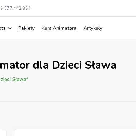
8 577 442 884
sta
Pakiety
Kurs Animatora
Artykuły
mator dla Dzieci Sława
zieci Sława”