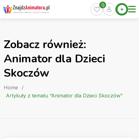
Skip
0
Home
to
Oferty
content
Miasta
0
Zobacz również:
Pakiety
Animator dla Dzieci
Kurs
Animatora
Skoczów
Artykuły
Home
/
Artykuły z tematu “Animator dla Dzieci Skoczów”