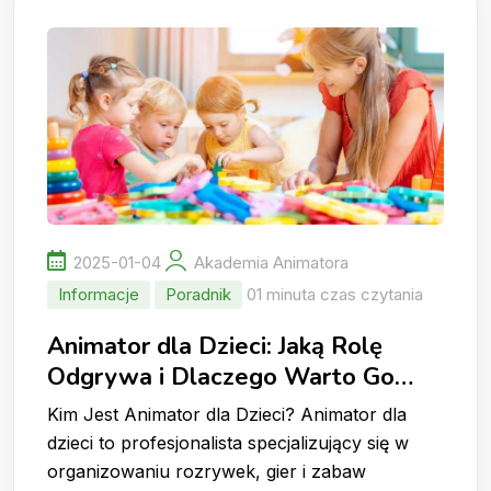
2025-01-04
Akademia Animatora
Informacje
Poradnik
01 minuta czas czytania
Animator dla Dzieci: Jaką Rolę
Odgrywa i Dlaczego Warto Go
Wynająć?
Kim Jest Animator dla Dzieci? Animator dla
dzieci to profesjonalista specjalizujący się w
organizowaniu rozrywek, gier i zabaw