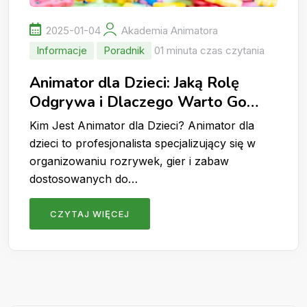
2025-01-04
Akademia Animatora
Informacje
Poradnik
01 minuta czas czytania
Animator dla Dzieci: Jaką Rolę
Odgrywa i Dlaczego Warto Go
Wynająć?
Kim Jest Animator dla Dzieci? Animator dla
dzieci to profesjonalista specjalizujący się w
organizowaniu rozrywek, gier i zabaw
dostosowanych do…
CZYTAJ WIĘCEJ