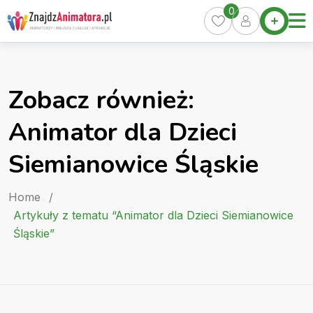
Skip
0
Home
to
Oferty
content
Miasta
0
Zobacz również:
Pakiety
Animator dla Dzieci
Kurs
Animatora
Siemianowice Śląskie
Artykuły
Home
/
Artykuły z tematu “Animator dla Dzieci Siemianowice
Śląskie”