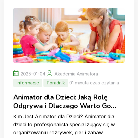
2025-01-04
Akademia Animatora
Informacje
Poradnik
01 minuta czas czytania
Animator dla Dzieci: Jaką Rolę
Odgrywa i Dlaczego Warto Go
Wynająć?
Kim Jest Animator dla Dzieci? Animator dla
dzieci to profesjonalista specjalizujący się w
organizowaniu rozrywek, gier i zabaw