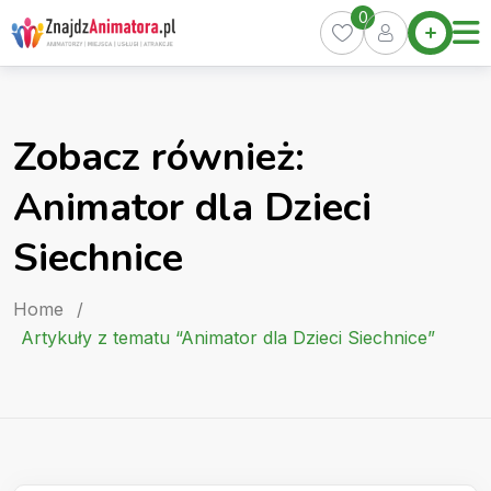
Skip
0
Home
to
Oferty
content
Miasta
0
Zobacz również:
Pakiety
Animator dla Dzieci
Kurs
Animatora
Siechnice
Artykuły
Home
/
Artykuły z tematu “Animator dla Dzieci Siechnice”