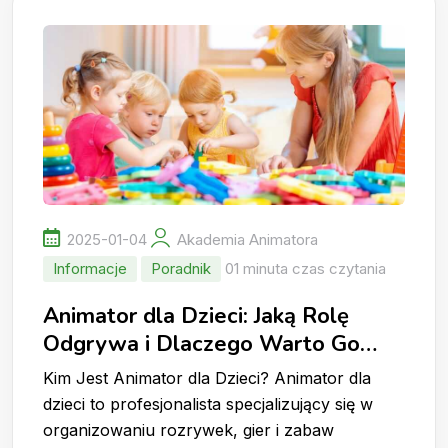
2025-01-04
Akademia Animatora
Informacje
Poradnik
01 minuta czas czytania
Animator dla Dzieci: Jaką Rolę
Odgrywa i Dlaczego Warto Go
Wynająć?
Kim Jest Animator dla Dzieci? Animator dla
dzieci to profesjonalista specjalizujący się w
organizowaniu rozrywek, gier i zabaw