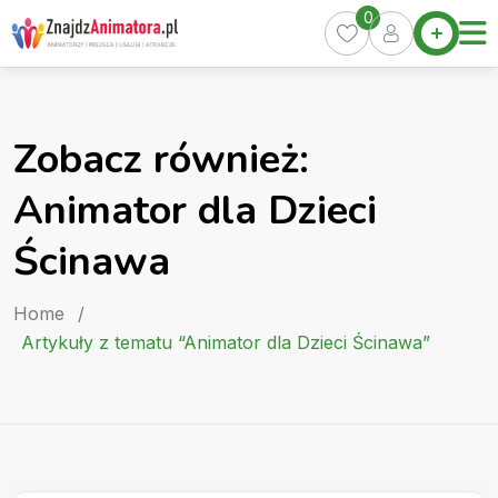
Skip
0
Home
to
Oferty
content
Miasta
0
Zobacz również:
Pakiety
Animator dla Dzieci
Kurs
Animatora
Ścinawa
Artykuły
Home
/
Artykuły z tematu “Animator dla Dzieci Ścinawa”